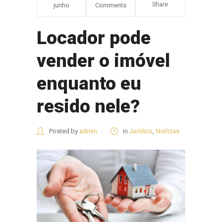
Share
junho
Comments
Locador pode
vender o imóvel
enquanto eu
resido nele?
Posted by
admin
in
Jurídico
,
Notícias