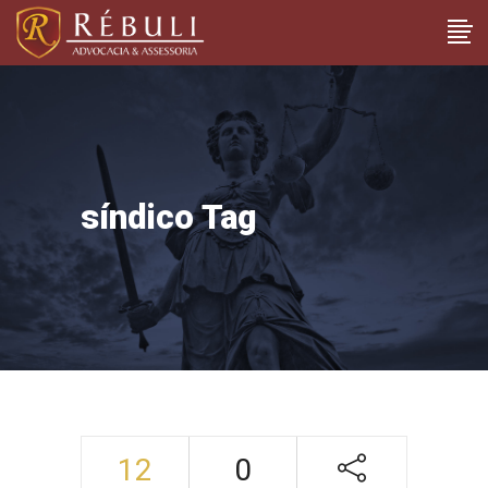
síndico Tag
12
0