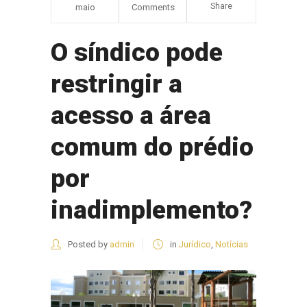
Share
maio
Comments
O síndico pode
restringir a
acesso a área
comum do prédio
por
inadimplemento?
Posted by
admin
in
Jurídico
,
Notícias