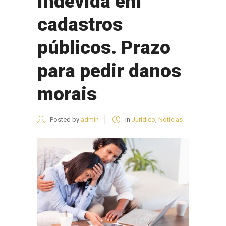
indevida em
cadastros
públicos. Prazo
para pedir danos
morais
Posted by
admin
in
Jurídico
,
Notícias