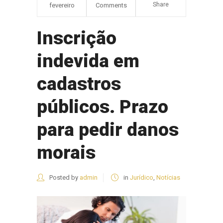
Share
fevereiro
Comments
Inscrição
indevida em
cadastros
públicos. Prazo
para pedir danos
morais
Posted by
admin
in
Jurídico
,
Notícias